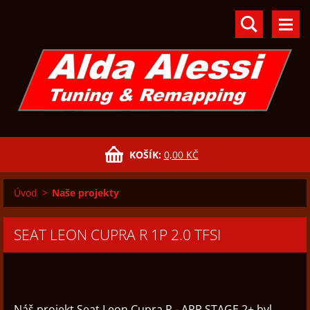
KOŠÍK:
0,00 KČ
Úvod
>
Naše projekty
SEAT LEON CUPRA R 1P 2.0 TFSI
Náš projekt Seat Leon Cupra R - APR STAGE 2+ byl