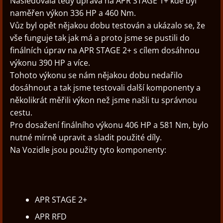
Následovala tedy úprava na APR STAGE 1+ kde byl
naměřen výkon 336 HP a 460 Nm.
Vůz byl opět nějakou dobu testován a ukázalo se, že
vše funguje tak jak má a proto jsme se pustili do
finálních úprav na APR STAGE 2+ s cílem dosáhnou
výkonu 390 HP a více.
Tohoto výkonu se nám nějakou dobu nedařilo
dosáhnout a tak jsme testovali další komponenty a
několikrát měřili výkon než jsme našli tu správnou
cestu.
Pro dosažení finálního výkonu 406 HP a 581 Nm, bylo
nutné mírně upravit a sladit použité díly.
Na Vozidle jsou použity tyto komponenty:
APR STAGE 2+
APR RFD