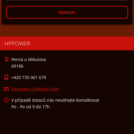
HPPOWER
Perná u Mikulova
69186
+420 735 061 679
hppower.
cz@gmail
.com
V případě dotazů nás neváhejte kontaktovat
Po - Pa od 9 do 17h