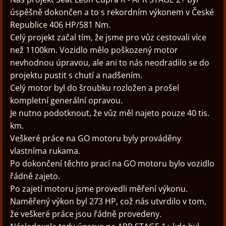
úspěšně dokončen a to s rekordním výkonem v České
Republice 406 HP/581 Nm.
Celý projekt začal tím, že jsme pro vůz cestovali více
než 1100km. Vozidlo mělo poškozený motor
nevhodnou úpravou, ale ani to nás neodradilo se do
projektu pustit s chutí a nadšením.
Celý motor byl do šroubku rozložen a prošel
kompletní generální opravou.
Je nutno podotknout, že vůz měl najeto pouze 40 tis.
km.
Veškeré práce na GO motoru byly prováděny
vlastníma rukama.
Po dokončení těchto prací na GO motoru bylo vozidlo
řádně zajeto.
Po zajetí motoru jsme provedli měření výkonu.
Naměřený výkon byl 273 HP, což nás utvrdilo v tom,
že veškeré práce jsou řádně provedeny.