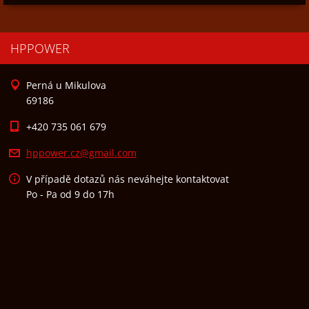
HPPOWER
Perná u Mikulova
69186
+420 735 061 679
hppower.
cz@gmail
.com
V případě dotazů nás neváhejte kontaktovat
Po - Pa od 9 do 17h