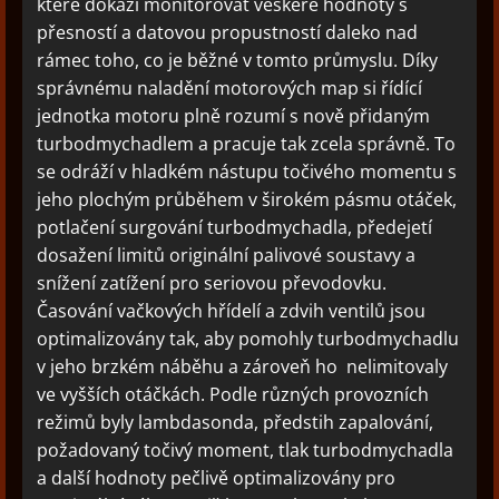
které dokáží monitorovat veškeré hodnoty s
přesností a datovou propustností daleko nad
rámec toho, co je běžné v tomto průmyslu. Díky
správnému naladění motorových map si řídící
jednotka motoru plně rozumí s nově přidaným
turbodmychadlem a pracuje tak zcela správně. To
se odráží v hladkém nástupu točivého momentu s
jeho plochým průběhem v širokém pásmu otáček,
potlačení surgování turbodmychadla, předejetí
dosažení limitů originální palivové soustavy a
snížení zatížení pro seriovou převodovku.
Časování vačkových hřídelí a zdvih ventilů jsou
optimalizovány tak, aby pomohly turbodmychadlu
v jeho brzkém náběhu a zároveň ho nelimitovaly
ve vyšších otáčkách. Podle různých provozních
režimů byly lambdasonda, předstih zapalování,
požadovaný točivý moment, tlak turbodmychadla
a další hodnoty pečlivě optimalizovány pro