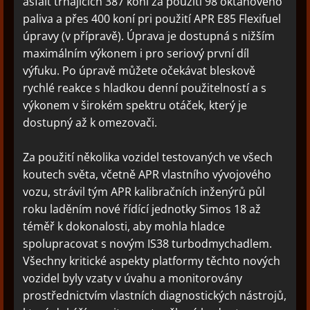
asfalt trhajících 387 koní za použití 98 oktanového
paliva a přes 400 koní pri použití APR E85 Flexifuel
úpravy (v přípravě). Úprava je dostupná s nižším
maximálním výkonem i pro seriový první díl
výfuku. Po úpravě můžete očekávat bleskově
rychlé reakce s hladkou denní použitelností a s
výkonem v širokém spektru otáček, který je
dostupný až k omezovači.
Za použití několika vozidel testovaných ve všech
koutech světa, včetně APR vlastního vývojového
vozu, strávil tým APR kalibračních inženýrů půl
roku laděním nové řídící jednotky Simos 18 až
téměř k dokonalosti, aby mohla hladce
spolupracovat s novým IS38 turbodmychadlem.
Všechny kritické aspekty platformy těchto nových
vozidel byly vzaty v úvahu a monitorovány
prostřednictvím vlastních diagnostických nástrojů,