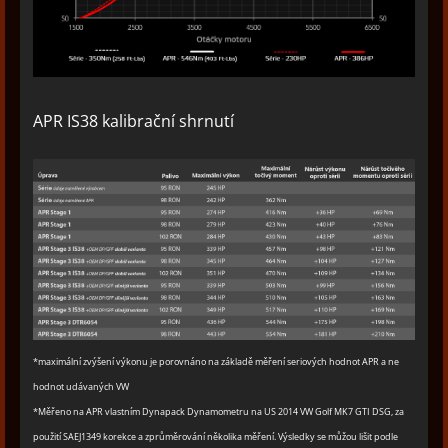
APR IS38 kalibrační shrnutí
*maximální zvýšení výkonu je porovnáno na základě měření seriových hodnot APR a ne
hodnot udávaných VW
*Měřeno na APR vlastním Dynapack Dynamometru na US 2014 VW Golf MK7 GTI DSG, za
použití SAEJ1349 korekce a zprůměrování několika měření. Výsledky se můžou lišit podle