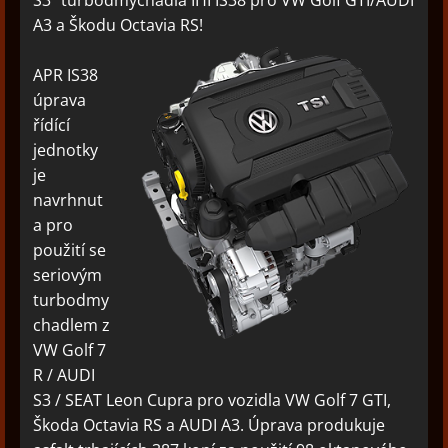
S3" turbodmychadla IHI IS38 pro VW Golf GTI/AUDI
A3 a Škodu Octavia RS!
APR IS38
úprava
řídící
jednotky
je
navrhnut
a pro
použití se
seriovým
turbodmy
chadlem z
VW Golf 7
R / AUDI
S3 / SEAT Leon Cupra pro vozidla VW Golf 7 GTI,
Škoda Octavia RS a AUDI A3. Úprava produkuje