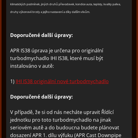
klimatických podmínek, jiných druhů převodovek, kondice auta, teploty, kvality paliva,
druhy výkonové brzdy a jejího nastavení a díky dalším vlivům.
Doporučené další úpravy:
APR IS38 úprava je určena pro originální
turbodmychadlo IHI IS38, které musí být
instalováno v autě:
1)
I
HI IS38 originální nové turbodmychadlo
Doporučené další úpravy:
V případě, že si od nás necháte upravit Řídící
jednotku pro toto turbodmychadlo na jinak
seriovém autě a do budoucna budete plánovat
dosazení APR 1. dílu výfuku (APR Cast Downpipe