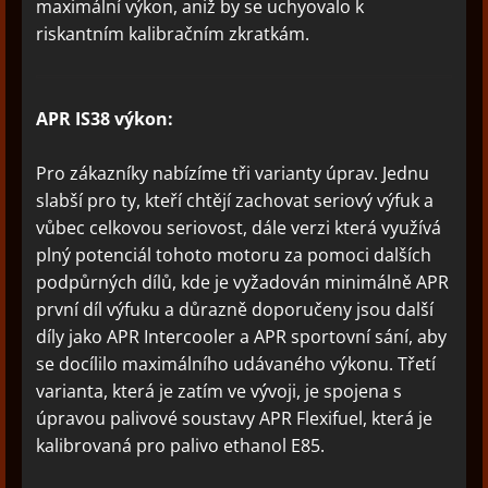
maximální výkon, aniž by se uchyovalo k
riskantním kalibračním zkratkám.
APR IS38 výkon:
Pro zákazníky nabízíme tři varianty úprav. Jednu
slabší pro ty, kteří chtějí zachovat seriový výfuk a
vůbec celkovou seriovost, dále verzi která využívá
plný potenciál tohoto motoru za pomoci dalších
podpůrných dílů, kde je vyžadován minimálně APR
první díl výfuku a důrazně doporučeny jsou další
díly jako APR Intercooler a APR sportovní sání, aby
se docílilo maximálního udávaného výkonu. Třetí
varianta, která je zatím ve vývoji, je spojena s
úpravou palivové soustavy APR Flexifuel, která je
kalibrovaná pro palivo ethanol E85.