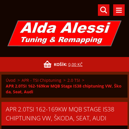
KOŠÍK:
0,00 KČ
Úvod
>
APR - TSI Chiptuning
>
2.0 TSI
>
APR 2.0TSI 162-169kw MQB Stage IS38 chiptuning VW, Ško
da, Seat, Audi
APR 2.0TSI 162-169KW MQB STAGE IS38
CHIPTUNING VW, ŠKODA, SEAT, AUDI