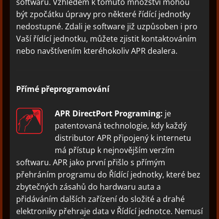
softwaru. Vzhledem k tomuto množství mohou
být zpočátku úpravy pro některé řídící jednotky
nedostupné. Zdali je software již uzpůsoben i pro
Vaší řídící jednotku, můžete zjistit kontaktováním
nebo navštívením kteréhokoliv APR dealera.
Přímé přeprogramování
APR DirectPort Programing:
je
patentovaná technologie, kdy každý
distributor APR připojený k internetu
má přístup k nejnovějším verzím
softwaru. APR jako první přišlo s přímým
přehráním programu do Řídící jednotky, které bez
zbytečných zásahů do hardwaru auta a
přidáváním dalších zařízení do složité a drahé
elektroniky přehraje data v Řídící jednotce. Nemusí