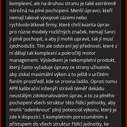
komplexní, ale na druhou stranu je také extrémně
náročná na plné pochopení. Menší úpravci, kteří
nemají takové vývojové zázemí nebo
rychloobrátkové firmy, které chrlí kvanta úprav
pro různe modely rozličných značek, nemají šanci
jí plně pochopit, a aby jí mohli upravit, tak jí musí
zjednodušit. Tím ale odstraní její přednosti, které z
ní dělají tak komplexní a pokročilý motor
management. Výsledkem je nekompletní produkt,
který často vyžaduje úpravy ze strany uživatele,
aby získal maximální výkon a to ještě v určitém
fixním prostředí, kde se zrovna ladilo. Oproti tomu
APR kalibrační inženýři strávili téměř dekádu
neustálým zdokonalováním úprav, a to za plného
pochopení všech struktur této řídící jednotky, aby
mohli "odemknout" plný potenciál výkonu, který je
zde k dispozici. S kompletním porozuměním a
přístupem do všech struktur řídící jednotky, ke