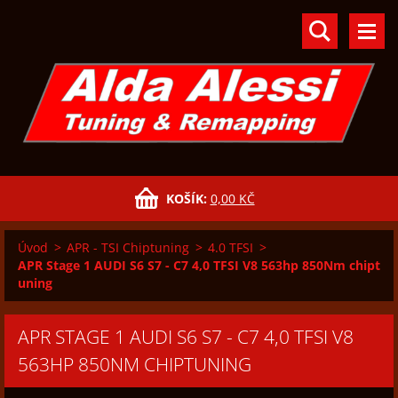
KOŠÍK:
0,00 KČ
Úvod
>
APR - TSI Chiptuning
>
4.0 TFSI
>
APR Stage 1 AUDI S6 S7 - C7 4,0 TFSI V8 563hp 850Nm chipt
uning
APR STAGE 1 AUDI S6 S7 - C7 4,0 TFSI V8
563HP 850NM CHIPTUNING