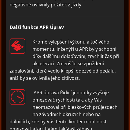
negativně ovlivnily požitek z jízdy.
Další funkce APR Úprav
Kromě vylepšení výkonu a točivého
momentu, inženýři u APR byly schopni,
díky dalšímu dolaďování, zrychlit čas při
akceleraci. Zmenšílo se zpoždění
zapalování, které vedlo k lepší odezvě od pedálu,
aniž by se ovlivnila jeho citlivost.
APR úprava Řídící jednotky zvyšuje
omezovač rychlosti tak, aby Vás
neomazoval při bleskových průjezdech
na závodních okruzích nebo na
dálnicích, kde by Vás tento limiter mohl dosti
omezovat a kazit Vám tak Vaší zábavu.