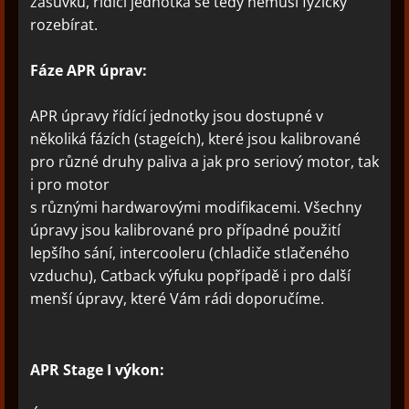
zásuvku, řídící jednotka se tedy nemusí fyzicky
rozebírat.
Fáze APR úprav:
APR úpravy řídící jednotky jsou dostupné v
několiká fázích (stageích), které jsou kalibrované
pro různé druhy paliva a jak pro seriový motor, tak
i pro motor
s různými hardwarovými modifikacemi. Všechny
úpravy jsou kalibrované pro případné použití
lepšího sání, intercooleru (chladiče stlačeného
vzduchu), Catback výfuku popřípadě i pro další
menší úpravy, které Vám rádi doporučíme.
APR Stage I výkon: