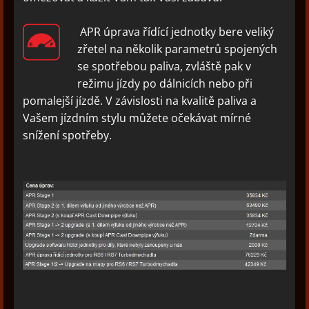
APR úprava řídící jednotky bere veliký
zřetel na několik parametrů spojených
se spotřebou paliva, zvláště pak v
režimu jízdy po dálnicích nebo při
pomalejší jízdě. V závislosti na kvalitě paliva a
Vašem jízdním stylu můžete očekávat mírné
snížení spotřeby.