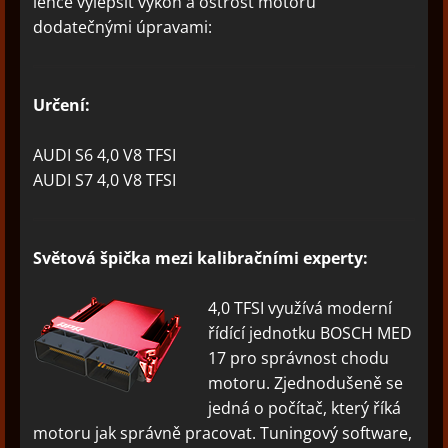
lehce vylepšit výkon a ostrost motoru
dodatečnými úpravami:
Určení:
AUDI S6 4,0 V8 TFSI
AUDI S7 4,0 V8 TFSI
Světová špička mezi kalibračními experty:
4,0 TFSI využívá moderní
řídící jednotku BOSCH MED
17 pro správnost chodu
motoru. Zjednodušeně se
jedná o počítač, který říká
motoru jak správně pracovat. Tuningový software,