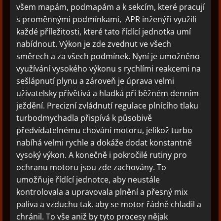
všem mapám, podmapám a k sekcím, které pracují
s proměnnými podmínkami, APR inženýři využili
každé příležitosti, které tato řídící jednotka umí
nabídnout. Výkon je zde zvednut ve všech
směrech a za všech podmínek. Nyní je umožněno
využívání vysokého výkonu s rychlími reakcemi na
sešlápnutí plynu a zároveň je úprava velmi
uživatelsky přívětivá a hladká při běžném denním
ježdění. Precizní zvládnutí regulace plnícího tlaku
turbodmychadla přispívá k působivě
předvídatelnému chování motoru, jelikož turbo
nabíhá velmi rychle a dokáže dodat konstantně
vysoký výkon. A konečně i pokročilé rutiny pro
ochranu motoru jsou zde zachovány. To
umožňuje řídící jednotce, aby neustále
kontrolovala a upravovala plnění a přesný mix
paliva a vzduchu tak, aby se motor řádně chladil a
chránil. To vše aniž by tyto procesy nějak