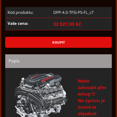
Kód produktu:
DPP-4.0-TFSI-PS-FL_c7
Vaše cena:
32 027,00 Kč
Popis
Nelze
zakoupit přes
eshop !!!
Na úpravu je
nutné se
objednat