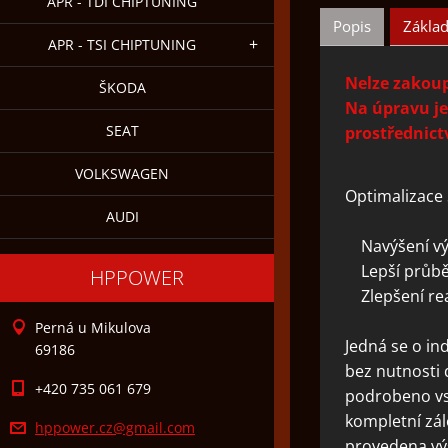
APR - TDI CHIPTUNING
Popis
Základ
APR - TSI CHIPTUNING
Nelze zakoupi
ŠKODA
Na úpravu je
SEAT
prostřednict
VOLKSWAGEN
Optimalizace 
AUDI
Navýšení v
Lepší průbě
HPPOWER
Zlepšení rea
Perná u Mikulova
Jedná se o in
69186
bez nutnosti 
+420 735 061 679
podrobeno vst
kompletní zál
hppower.
cz@gmail
.com
provedena výs