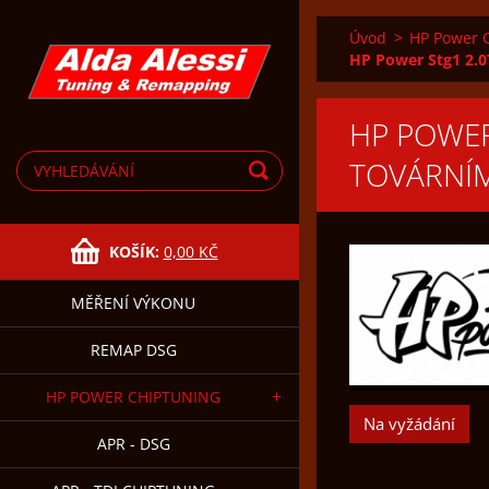
Úvod
>
HP Power 
HP Power Stg1 2.
HP POWER
TOVÁRNÍ
KOŠÍK:
0,00 KČ
MĚŘENÍ VÝKONU
REMAP DSG
HP POWER CHIPTUNING
Na vyžádání
APR - DSG