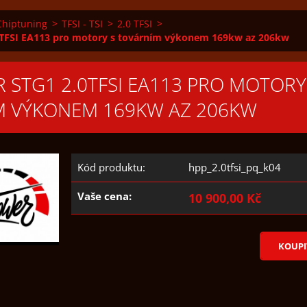
Chiptuning
>
TFSI - TSI
>
2.0 TFSI
>
0TFSI EA113 pro motory s továrním výkonem 169kw az 206kw
 STG1 2.0TFSI EA113 PRO MOTORY
M VÝKONEM 169KW AZ 206KW
Kód produktu:
hpp_2.0tfsi_pq_k04
Vaše cena:
10 900,00 Kč