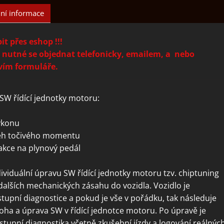
ní informace
t přes eshop !!!
 nutné se objednat telefonicky, emailem, a nebo
vím formuláře.
SW řídící jednotky motoru:
ýkonu
h točivého momentu
kce na plynový pedál
dividuální úpravu SW řídící jednotky motoru tzv. chiptuning
dalších mechanických zásahu do vozidla. Vozidlo je
upní diagnostice a pokud je vše v pořádku, tak následuje
oha a úprava SW v řídící jednotce motoru. Po úpravě je
tupní diagnostika včetně zkušební jízdy a logování reálnýc