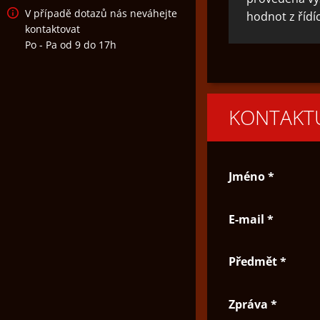
V případě dotazů nás neváhejte
hodnot z řídí
kontaktovat
Po - Pa od 9 do 17h
KONTAKTU
Jméno *
E-mail *
Předmět *
Zpráva *