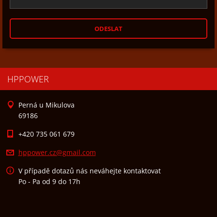
HPPOWER
Perná u Mikulova
69186
+420 735 061 679
hppower.
cz@gmail
.com
V případě dotazů nás neváhejte kontaktovat
Po - Pa od 9 do 17h