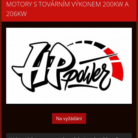
MOTORY S TOVÁRNÍM VÝKONEM 200KW A
206KW
Na vyžádání