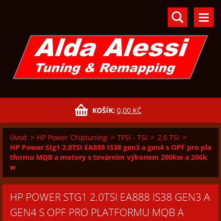
KOŠÍK:
0,00 KČ
Úvod
>
HP Power Chiptuning
>
TFSI - TSI
>
2.0 TSI
>
HP Power Stg1 2.0TSI EA888 IS38 gen3 a gen4 s OPF pro pla
tformu MQB a motory s továrním výkonem 200kw a 206k
w
HP POWER STG1 2.0TSI EA888 IS38 GEN3 A
GEN4 S OPF PRO PLATFORMU MQB A